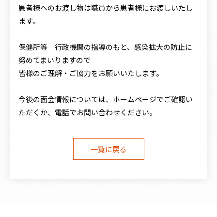
患者様へのお渡し物は職員から患者様にお渡しいたし
ます。
〒241-0014 横浜市旭区市沢町1081
TEL／
045-373-4114
FAX／045-373-4468
保健所等 行政機関の指導のもと、感染拡大の防止に
E-mail／
hinata@green.ocn.ne.jp
努めてまいりますので
皆様のご理解・ご協力をお願いいたします。
今後の面会情報については、ホームページでご確認い
ただくか、電話でお問い合わせください。
一覧に戻る