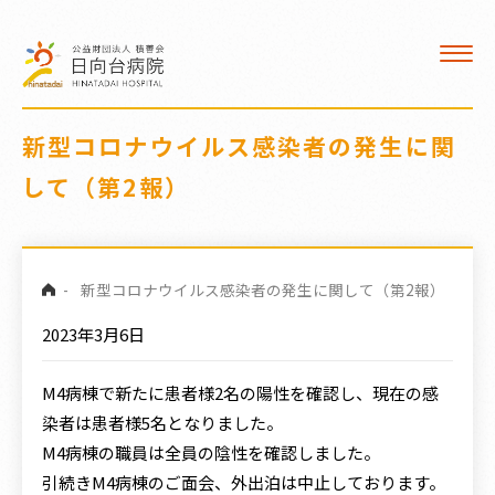
看護部
デイケア
新型コロナウイルス感染者の発生に関
医療福祉相談室
して（第2報）
クロザリル治療
交通案内
-
新型コロナウイルス感染者の発生に関して（第2報）
職員募集
2023年3月6日
病院広報誌
M4
病棟で新たに患者様
2
名の陽性を確認し、現在の感
染者は患者様
5
名となりました。
訪問看護 ひなた
M4
病棟の職員は全員の陰性を確認しました。
引続き
M4
病棟のご面会、外出泊は中止しております。