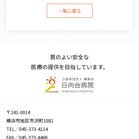
一覧に戻る
〒241-0014 横浜市旭区市沢町1081
TEL／
045-373-4114
FAX／045-373-4468
E-mail／
hinata@green.ocn.ne.jp
質のよい安全な
医療の提供を目指しています。
〒241-0014
横浜市旭区市沢町1081
TEL／
045-373-4114
FAX／045-373-4468