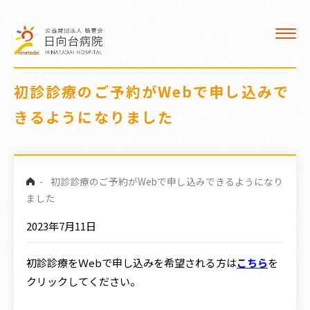
入院
看護部
デイケア
初診診療のご予約がWebで申し込みで
きるようになりました
医療福祉相談室
クロザリル治療
-
初診診療のご予約がWebで申し込みできるようになり
交通案内
ました
2023年7月11日
職員募集
初診診療をＷebで申し込みを希望される方は
こちら
を
病院広報誌
クリックしてください。
訪問看護 ひなた