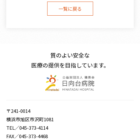
一覧に戻る
〒241-0014 横浜市旭区市沢町1081
TEL／
045-373-4114
FAX／045-373-4468
E-mail／
hinata@green.ocn.ne.jp
質のよい安全な
医療の提供を目指しています。
〒241-0014
横浜市旭区市沢町1081
TEL／
045-373-4114
FAX／045-373-4468