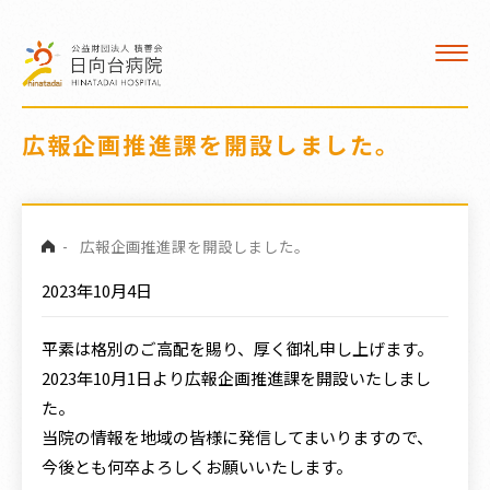
入院
看護部
デイケア
広報企画推進課を開設しました。
医療福祉相談室
クロザリル治療
-
広報企画推進課を開設しました。
2023年10月4日
交通案内
平素は格別のご高配を賜り、厚く御礼申し上げます。
職員募集
2023年10月1日より広報企画推進課を開設いたしまし
た。
病院広報誌
当院の情報を地域の皆様に発信してまいりますので、
今後とも何卒よろしくお願いいたします。
訪問看護 ひなた