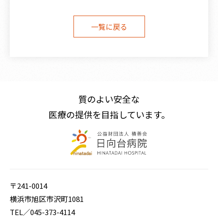
一覧に戻る
〒241-0014 横浜市旭区市沢町1081
TEL／
045-373-4114
FAX／045-373-4468
E-mail／
hinata@green.ocn.ne.jp
質のよい安全な
医療の提供を目指しています。
〒241-0014
横浜市旭区市沢町1081
TEL／
045-373-4114