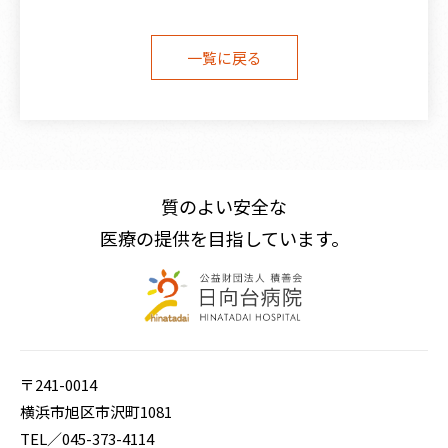
一覧に戻る
〒241-0014 横浜市旭区市沢町1081
TEL／
045-373-4114
FAX／045-373-4468
E-mail／
hinata@green.ocn.ne.jp
質のよい安全な
医療の提供を目指しています。
〒241-0014
横浜市旭区市沢町1081
TEL／
045-373-4114