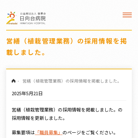
入院
看護部
デイケア
営繕（植栽管理業務）の採用情報を掲
載しました。
医療福祉相談室
クロザリル治療
-
営繕（植栽管理業務）の採用情報を掲載しました。
交通案内
2025年5月21日
職員募集
営繕（植栽管理業務）の採用情報を掲載しました。の
病院広報誌
採用情報を更新しました。
募集要項は
「職員募集」
のページをご覧ください。
訪問看護 ひなた