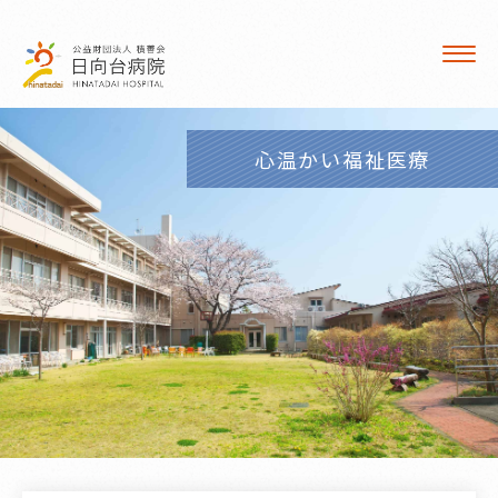
交通案内
職員募集
心温かい福祉医療
病院広報誌
訪問看護 ひなた
〒241-0014 横浜市旭区市沢町1081
TEL／
045-373-4114
FAX／045-373-4468
E-mail／
hinata@green.ocn.ne.jp