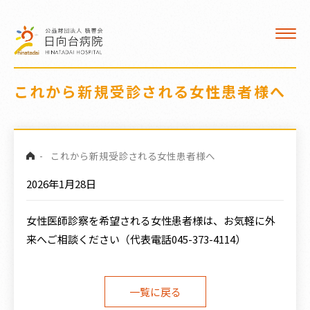
入院
看護部
デイケア
これから新規受診される女性患者様へ
医療福祉相談室
-
これから新規受診される女性患者様へ
クロザリル治療
2026年1月28日
交通案内
女性医師診察を希望される女性患者様は、お気軽に外
職員募集
来へご相談ください（代表電話
045-373-4114
）
病院広報誌
一覧に戻る
訪問看護 ひなた